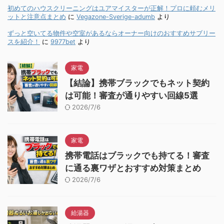
初めてのハウスクリーニングはユアマイスターが正解！プロに頼むメリ
ットと注意点まとめ
に
Vegazone-Sverige-adumb
より
ずっと空いてる物件や空室があるならオーナー向けのおすすめサブリー
スを紹介！
に
9977bet
より
家電
【結論】携帯ブラックでもネット契約
は可能！審査が通りやすい回線5選
2026/7/6
家電
携帯電話はブラックでも持てる！審査
に通る裏ワザとおすすめ対策まとめ
2026/7/6
給湯器