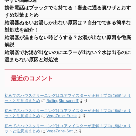
携帯電話はブラックでも持てる！審査に通る裏ワザとおす
すめ対策まとめ
給湯器ぬるいお湯しか出ない原因は？自分でできる簡単な
対処法を紹介！
給湯器が温まらない時どうする？お湯が出ない原因を徹底
解説
給湯器でお湯が出ないのにエラーが出ない？水は出るのに
温まらない原因と対処法
最近のコメント
初めてのハウスクリーニングはユアマイスターが正解！プロに頼むメリ
ットと注意点まとめ
に
RollingSlotsanneT
より
初めてのハウスクリーニングはユアマイスターが正解！プロに頼むメリ
ットと注意点まとめ
に
VegaZone-Eresk
より
初めてのハウスクリーニングはユアマイスターが正解！プロに頼むメリ
ットと注意点まとめ
に
VegaZone-Sot
より