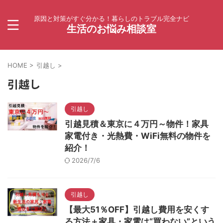
原因と対策がすぐ分かる！暮らしのトラブル完全ナビ
生活のお悩み相談室
HOME
>
引越し
>
引越し
引越し
引越見積＆東京に４万円～物件！家具
家電付き・光熱費・WiFi無料の物件を
紹介！
2026/7/6
引越し
【最大51％OFF】引越し費用を安くす
る方法＋家具・家電は“買わない”という