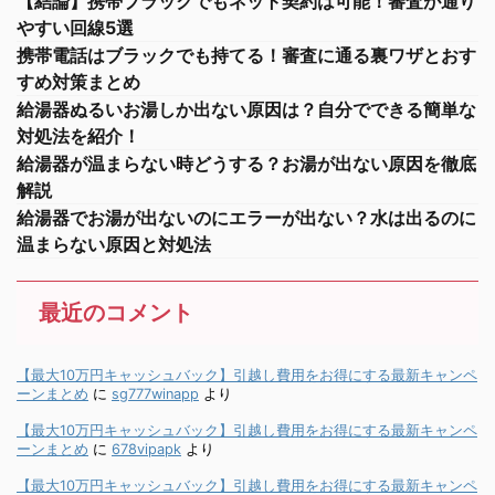
【結論】携帯ブラックでもネット契約は可能！審査が通り
やすい回線5選
携帯電話はブラックでも持てる！審査に通る裏ワザとおす
すめ対策まとめ
給湯器ぬるいお湯しか出ない原因は？自分でできる簡単な
対処法を紹介！
給湯器が温まらない時どうする？お湯が出ない原因を徹底
解説
給湯器でお湯が出ないのにエラーが出ない？水は出るのに
温まらない原因と対処法
最近のコメント
【最大10万円キャッシュバック】引越し費用をお得にする最新キャンペ
ーンまとめ
に
sg777winapp
より
【最大10万円キャッシュバック】引越し費用をお得にする最新キャンペ
ーンまとめ
に
678vipapk
より
【最大10万円キャッシュバック】引越し費用をお得にする最新キャンペ