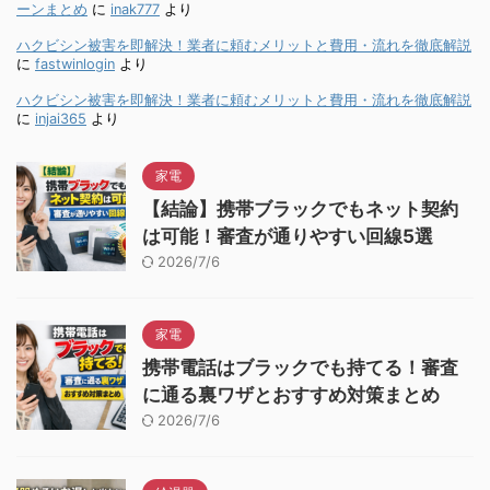
ーンまとめ
に
inak777
より
ハクビシン被害を即解決！業者に頼むメリットと費用・流れを徹底解説
に
fastwinlogin
より
ハクビシン被害を即解決！業者に頼むメリットと費用・流れを徹底解説
に
injai365
より
家電
【結論】携帯ブラックでもネット契約
は可能！審査が通りやすい回線5選
2026/7/6
家電
携帯電話はブラックでも持てる！審査
に通る裏ワザとおすすめ対策まとめ
2026/7/6