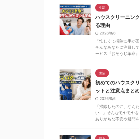
生活
ハウスクリーニン
る理由
2026/8/6
「忙しくて掃除に手が
そんなあなたに注目し
ービス『おそうじ革命』で
生活
初めてのハウスク
ットと注意点まと
2026/8/6
「掃除したのに、なん
い…」そんなモヤモヤを
ありがちな不安や疑問を一
悩み