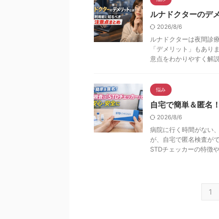
ルナドクターのデ
2026/8/6
ルナドクターは夜間診
「デメリット」もありま
意点をわかりやすく解説し
悩み
自宅で簡単＆匿名！
2026/8/6
病院に行く時間がない、
が、自宅で匿名検査がで
STDチェッカーの特徴や使
1