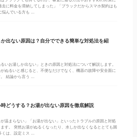
過去に料金を滞納してしまった」「ブラックだからスマホ契約はも
悩んでいる方も ...
しか出ない原因は？自分でできる簡単な対処法を紹
ぬるいお湯しか出ない」ときの原因と対処法について解説します。
湯がぬるいと感じると、不便なだけでなく、機器の故障や安全面に
 結論から言う ...
い時どうする？お湯が出ない原因を徹底解説
器が温まらない」「お湯が出ない」といったトラブルの原因と対処
ます。 突然お湯がぬるくなったり、水しか出なくなるととても困
くは、設定ミス ...