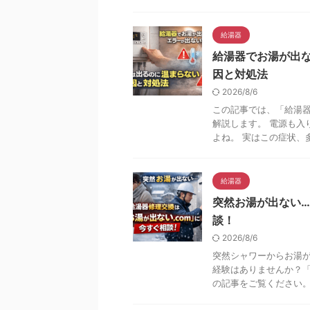
給湯器
給湯器でお湯が出
因と対処法
2026/8/6
この記事では、「給湯
解説します。 電源も入
よね。 実はこの症状、多
給湯器
突然お湯が出ない…
談！
2026/8/6
突然シャワーからお湯
経験はありませんか？
の記事をご覧ください。 