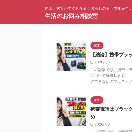
原因と対策がすぐ分かる！暮らしのトラブル完全
生活のお悩み相談室
家電
【結論】携帯ブラ
2026/7/6
この記事では、携帯ブ
について解説します。 
約できないのでは？」 こ
家電
携帯電話はブラッ
め
2026/7/6
この記事では、携帯電