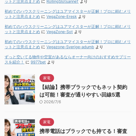
ットと注意点まとめ
に
RollingSlotsanneT
より
初めてのハウスクリーニングはユアマイスターが正解！プロに頼むメリ
ットと注意点まとめ
に
VegaZone-Eresk
より
初めてのハウスクリーニングはユアマイスターが正解！プロに頼むメリ
ットと注意点まとめ
に
VegaZone-Sot
より
初めてのハウスクリーニングはユアマイスターが正解！プロに頼むメリ
ットと注意点まとめ
に
Vegazone-Sverige-adumb
より
ずっと空いてる物件や空室があるならオーナー向けのおすすめサブリー
スを紹介！
に
9977bet
より
家電
【結論】携帯ブラックでもネット契約
は可能！審査が通りやすい回線5選
2026/7/6
家電
携帯電話はブラックでも持てる！審査